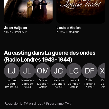
Jean Valjean
Louise Violet
FILMS
HISTORIQUE
FILMS
HISTORIQUE
Au casting dans La guerre des ondes
(Radio Londres 1943-1944)
Laurent
Jean-Yves
Olivier
Jean-Luc
Laurent
Didier
Xavie
Jaoui
Lafesse
Massart
Couchard
Gernigon
Flamand
Gallai
Réalisateur
Acteur
Acteur
Acteur
Acteur
Acteur
Acteur
Regarder la TV en direct
/
Programme TV
/