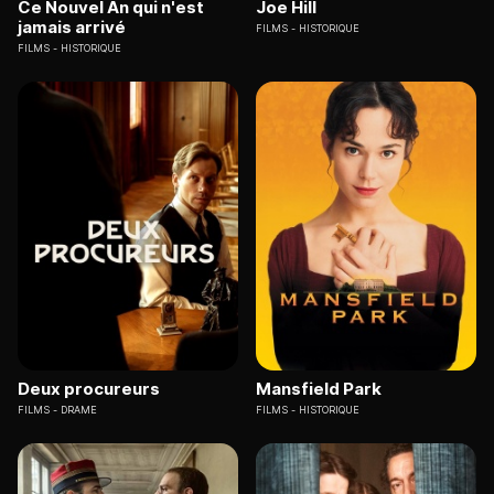
Ce Nouvel An qui n'est
Joe Hill
jamais arrivé
FILMS
HISTORIQUE
FILMS
HISTORIQUE
Deux procureurs
Mansfield Park
FILMS
DRAME
FILMS
HISTORIQUE