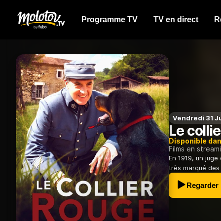
Programme TV
TV en direct
R
Vendredi 31 Ju
Le colli
Disponible da
Films en stream
En 1919, un juge
très marqué des t
Regarder