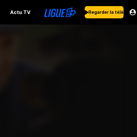
Actu TV
s
Regarder la télé