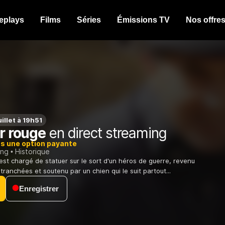
eplays
Films
Séries
Émissions TV
Nos offre
illet à 19h51
er rouge
en direct streaming
ns une option payante
ing
Historique
 est chargé de statuer sur le sort d'un héros de guerre, revenu
ranchées et soutenu par un chien qui le suit partout...
Enregistrer