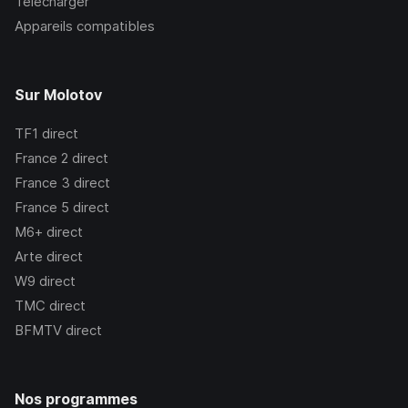
Télécharger
Appareils compatibles
Sur Molotov
TF1
direct
France 2
direct
France 3
direct
France 5
direct
M6+
direct
Arte
direct
W9
direct
TMC
direct
BFMTV
direct
Nos programmes