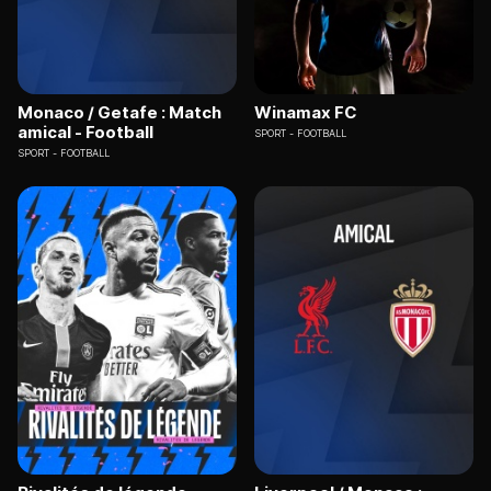
Monaco / Getafe : Match
Winamax FC
amical - Football
SPORT
FOOTBALL
SPORT
FOOTBALL