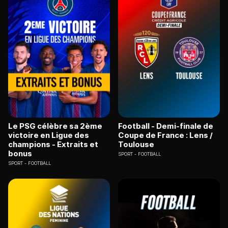
Le PSG célèbre sa 2ème
Football - Demi-finale de
victoire en Ligue des
Coupe de France : Lens /
champions - Extraits et
Toulouse
bonus
SPORT
FOOTBALL
SPORT
FOOTBALL