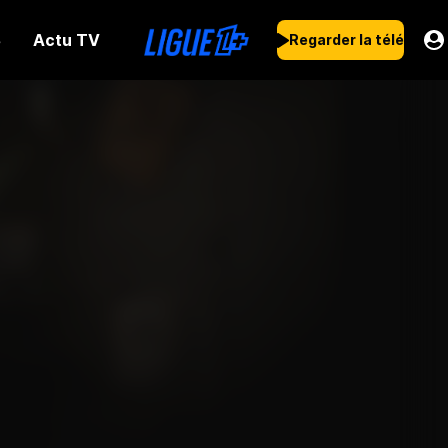
Actu TV
s
Regarder la télé