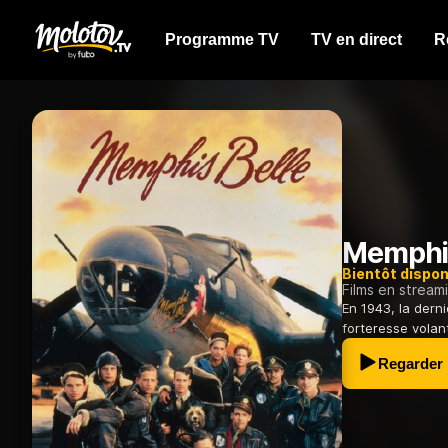
Programme TV
TV en direct
R
Memphis
Bientôt dispon
Films en stream
En 1943, la dern
forteresse volan
Regarder