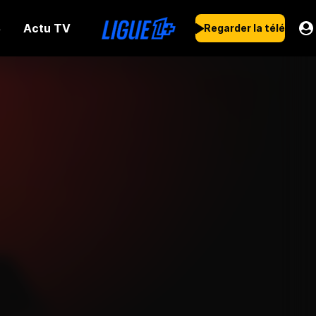
Actu TV
s
Regarder la télé