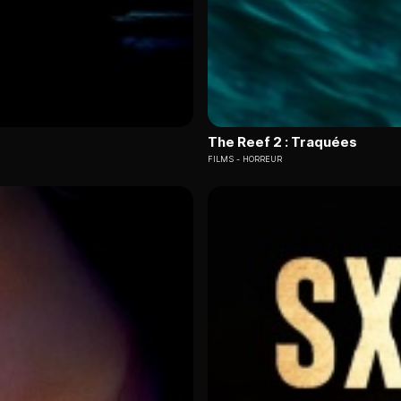
The Reef 2 : Traquées
FILMS
HORREUR