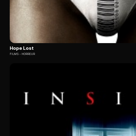
Hope Lost
FILMS
HORREUR