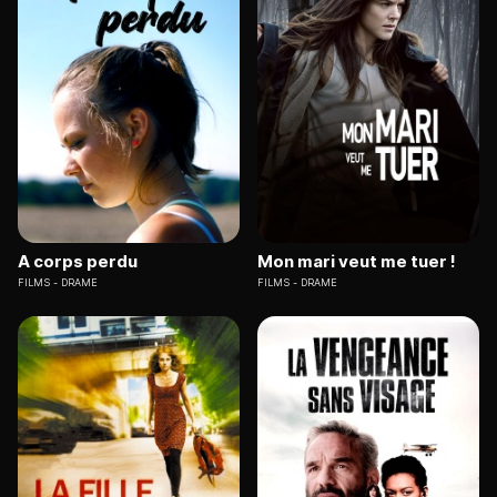
A corps perdu
Mon mari veut me tuer !
FILMS
DRAME
FILMS
DRAME