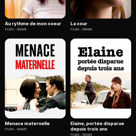
Au rythme de mon coeur
La cour
FILMS
DRAME
FILMS
DRAME
Menace maternelle
Elaine, portée disparue
depuis trois ans
FILMS
DRAME
FILMS
DRAME