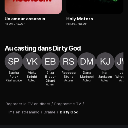
Un amour assassin
Holy Motors
FILMS
DRAME
FILMS
DRAME
Au casting dans Dirty God
Sacha
Vicky
Eliza
Rebecca
Dana
Karl
Jake
Polak
Knight
Brady-
Stone
Marineci
Jackson
Wheeld
Réalisatrice
Acteur
Girard
Acteur
Acteur
Acteur
Acteur
Acteur
Regarder la TV en direct
/
Programme TV
/
Films en streaming
/
Drame
/
Dirty God