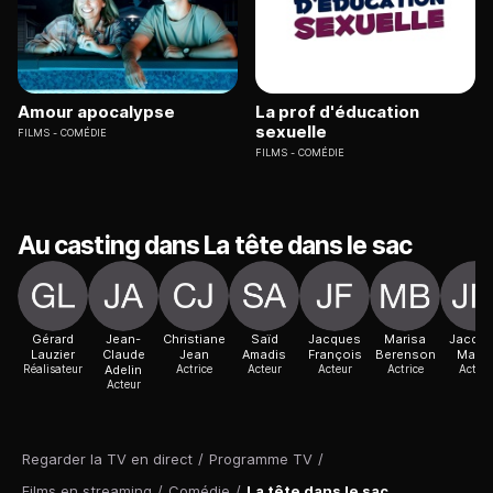
Amour apocalypse
La prof d'éducation
sexuelle
FILMS
COMÉDIE
FILMS
COMÉDIE
Au casting dans La tête dans le sac
Gérard
Jean-
Christiane
Saïd
Jacques
Marisa
Jacqu
Lauzier
Claude
Jean
Amadis
François
Berenson
Maur
Réalisateur
Adelin
Actrice
Acteur
Acteur
Actrice
Acteur
Acteur
Regarder la TV en direct
/
Programme TV
/
Films en streaming
/
Comédie
/
La tête dans le sac