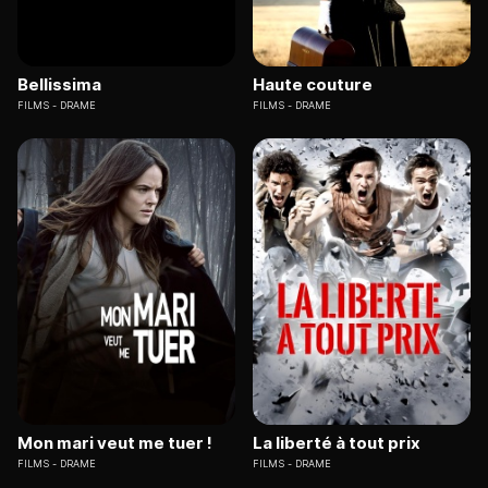
Bellissima
Haute couture
FILMS
DRAME
FILMS
DRAME
Mon mari veut me tuer !
La liberté à tout prix
FILMS
DRAME
FILMS
DRAME