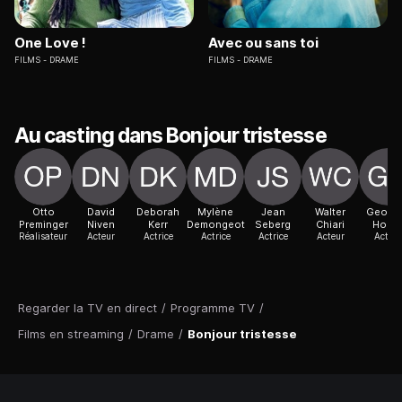
One Love !
Avec ou sans toi
FILMS
DRAME
FILMS
DRAME
Au casting dans Bonjour tristesse
Otto
David
Deborah
Mylène
Jean
Walter
Geoffr
Preminger
Niven
Kerr
Demongeot
Seberg
Chiari
Horn
Réalisateur
Acteur
Actrice
Actrice
Actrice
Acteur
Acteur
Regarder la TV en direct
/
Programme TV
/
Films en streaming
/
Drame
/
Bonjour tristesse