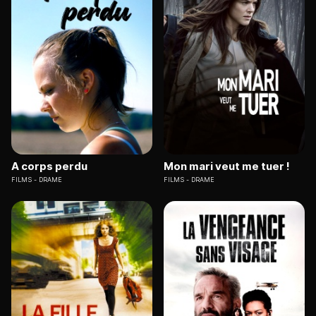
A corps perdu
Mon mari veut me tuer !
FILMS
DRAME
FILMS
DRAME