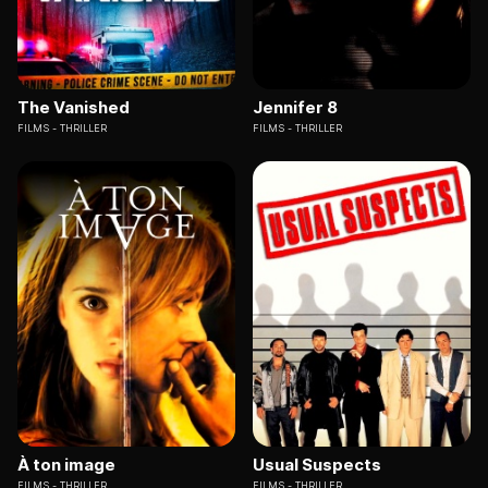
The Vanished
Jennifer 8
FILMS
THRILLER
FILMS
THRILLER
À ton image
Usual Suspects
FILMS
THRILLER
FILMS
THRILLER