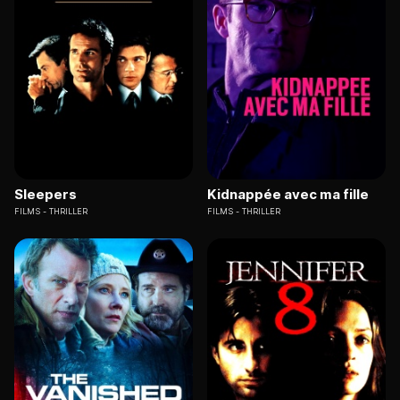
Sleepers
Kidnappée avec ma fille
FILMS
THRILLER
FILMS
THRILLER