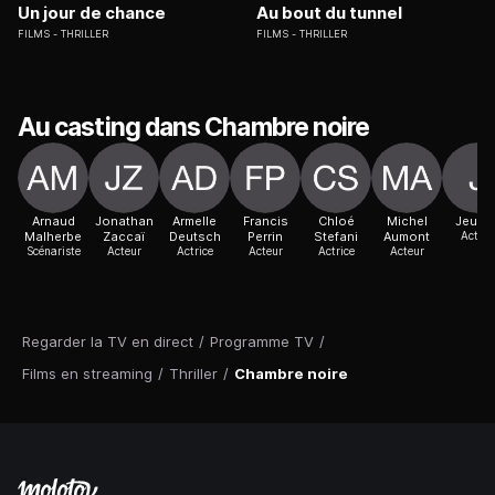
Un jour de chance
Au bout du tunnel
FILMS
THRILLER
FILMS
THRILLER
Au casting dans Chambre noire
Arnaud
Jonathan
Armelle
Francis
Chloé
Michel
Jeupe
Malherbe
Zaccaï
Deutsch
Perrin
Stefani
Aumont
Acteur
Scénariste
Acteur
Actrice
Acteur
Actrice
Acteur
Regarder la TV en direct
/
Programme TV
/
Films en streaming
/
Thriller
/
Chambre noire