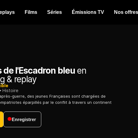
eplays
Films
Séries
Émissions TV
Nos offre
es de l'Escadron bleu
en
g & replay
ible
Histoire
après-guerre, des jeunes Françaises sont chargées de
ompatriotes éparpillés par le conflit à travers un continent
Enregistrer