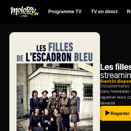
Programme TV
TV en direct
R
Les fill
streamin
Bientôt dispon
Documentaires
Dans l'immédiat 
rapatrier leurs c
dévasté.
Regarder