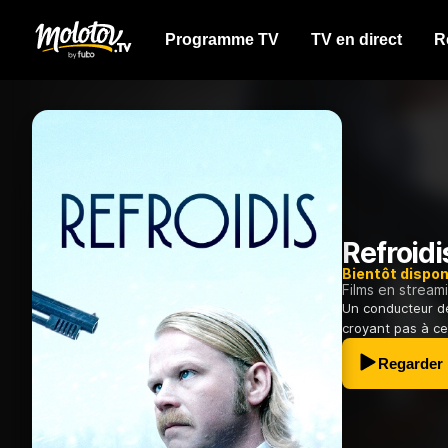
Programme TV
TV en direct
R
Refroidi
Bientôt dispon
Films en stream
Un conducteur de
croyant pas à cet
Regarder