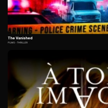
The Vanished
FILMS
THRILLER