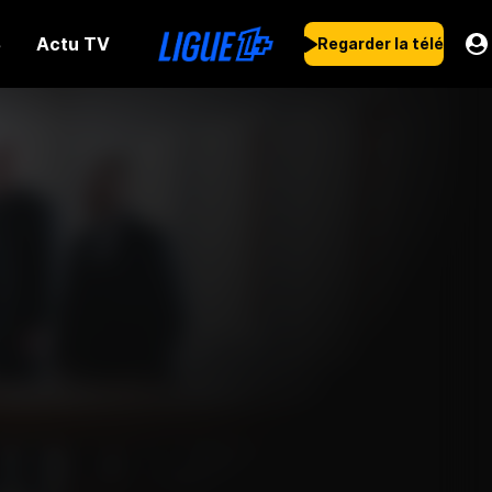
Actu TV
s
Regarder la télé