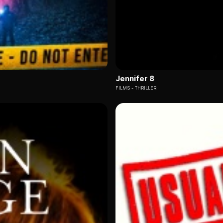
Jennifer 8
FILMS
THRILLER