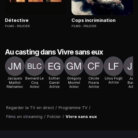
Détective
Cops incrimination
FILMS
POLICIER
FILMS
POLICIER
Au casting dans Vivre sans eux
Jacques
Bernard Le
Esther
Grégory
Cécile
Lilou Fogli
Julie
Maillot
Coq
Garrel
Montel
Fisera
Actrice
Bado
Réalisateur
Acteur
Actrice
Acteur
Actrice
Acteur
Regarder la TV en direct
/
Programme TV
/
Films en streaming
/
Policier
/
Vivre sans eux