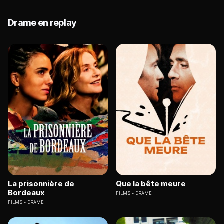
Drame en replay
La prisonnière de
Que la bête meure
Bordeaux
FILMS
DRAME
FILMS
DRAME