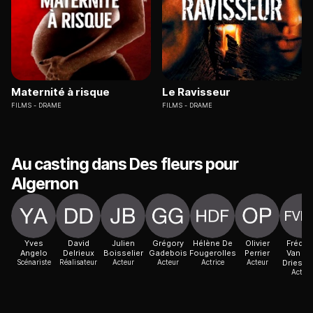
Maternité à risque
Le Ravisseur
FILMS
DRAME
FILMS
DRAME
Au casting dans Des fleurs pour
Algernon
Yves
David
Julien
Grégory
Hélène De
Olivier
Frédér
Angelo
Delrieux
Boisselier
Gadebois
Fougerolles
Perrier
Van de
Scénariste
Réalisateur
Acteur
Acteur
Actrice
Acteur
Driessc
Acteur