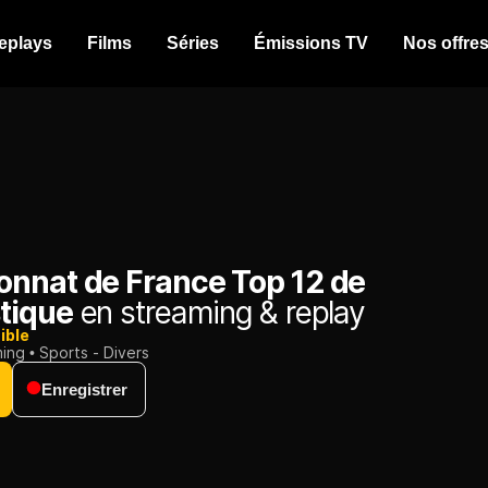
eplays
Films
Séries
Émissions TV
Nos offre
nnat de France Top 12 de
tique
en streaming & replay
ible
ming
Sports - Divers
Enregistrer