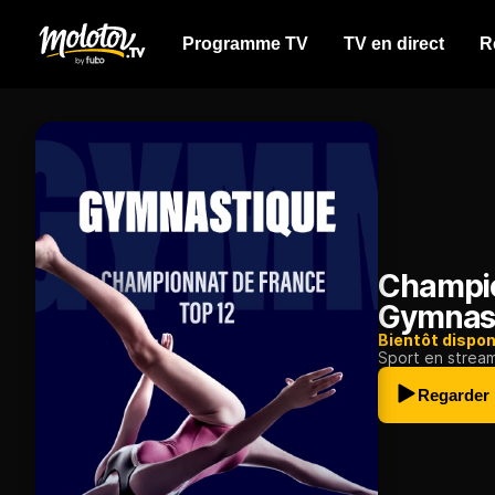
Programme TV
TV en direct
R
Champio
Gymnas
Bientôt dispon
Sport en strea
Regarder