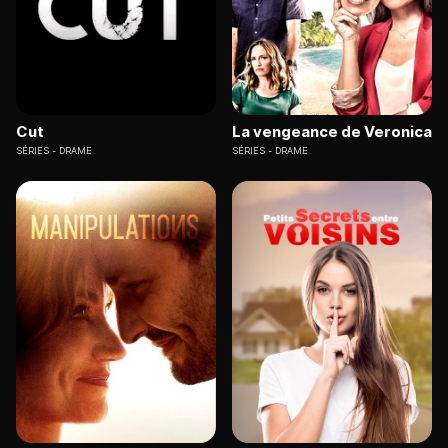
Cut
La vengeance de Veronica
SÉRIES
DRAME
SÉRIES
DRAME