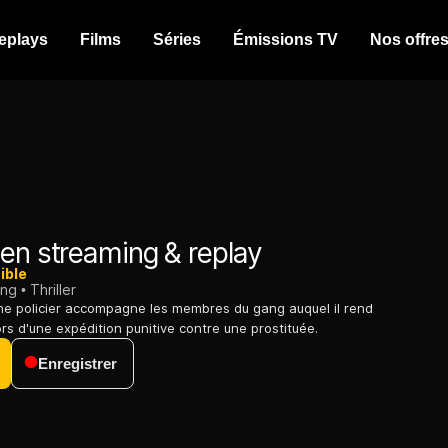
eplays
Films
Séries
Émissions TV
Nos offre
en streaming & replay
ible
ing
Thriller
une policier accompagne les membres du gang auquel il rend
ors d'une expédition punitive contre une prostituée.
Enregistrer