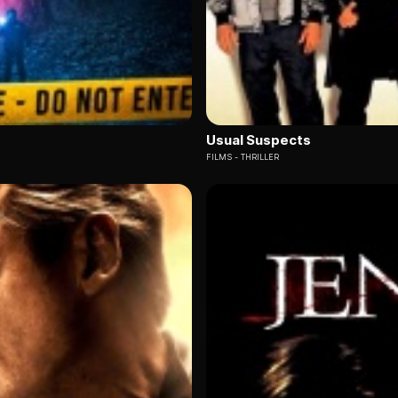
Usual Suspects
FILMS
THRILLER