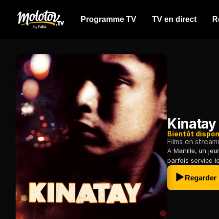
Programme TV
TV en direct
R
Kinatay
Bientôt dispon
Films en stream
A Manille, un je
parfois service l
Regarder