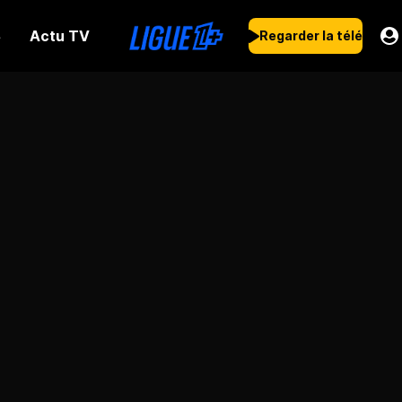
Actu TV
s
Regarder la télé