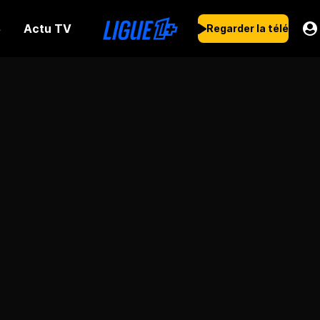
Actu TV
s
Regarder la télé