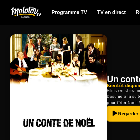
Programme TV
TV en direct
R
Un cont
Bientôt dispon
Films en stream
Désunie à la sui
pour fêter Noël. 
Regarder