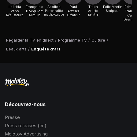
Laëtitia
Françoise
Apollon
Paul
Titien
Félix Martin
Edmon
Vans
Docquiert
Personnalité
Arzens
Artiste
Sculpteur
Franço
mythologique
peintre
Réalisatrice
Auteure
Créateur
Calvo
Dessinat
Regarder la TV en direct
/
Programme TV
/
Culture
/
Beaux arts
/
Enquête d'art
Découvrez-nous
Presse
Press releases (en)
Molotov Advertising