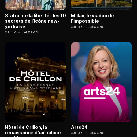
Statue de la liberté : les 10
Millau, le viaduc de
secrets de l'icône new-
l'impossible
yorkaise
CULTURE
BEAUX ARTS
CULTURE
BEAUX ARTS
Hôtel de Crillon, la
Arts24
renaissance d'un palace
CULTURE
BEAUX ARTS