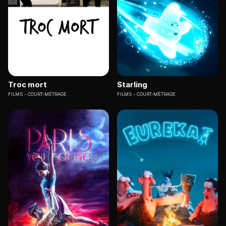
Troc mort
Starling
FILMS
COURT-MÉTRAGE
FILMS
COURT-MÉTRAGE