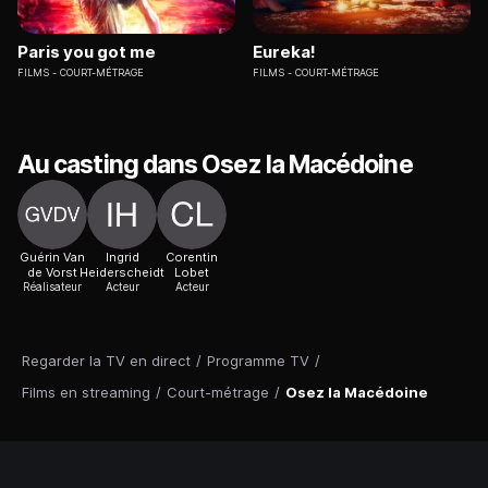
Paris you got me
Eureka!
FILMS
COURT-MÉTRAGE
FILMS
COURT-MÉTRAGE
Au casting dans Osez la Macédoine
Guérin Van
Ingrid
Corentin
de Vorst
Heiderscheidt
Lobet
Réalisateur
Acteur
Acteur
Regarder la TV en direct
/
Programme TV
/
Films en streaming
/
Court-métrage
/
Osez la Macédoine