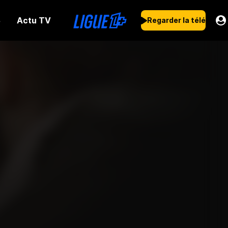
Actu TV
s
Regarder la télé