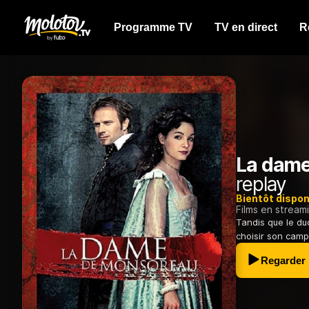
Programme TV
TV en direct
R
La dame
replay
Bientôt dispon
Films en stream
Tandis que le du
choisir son camp.
Regarder