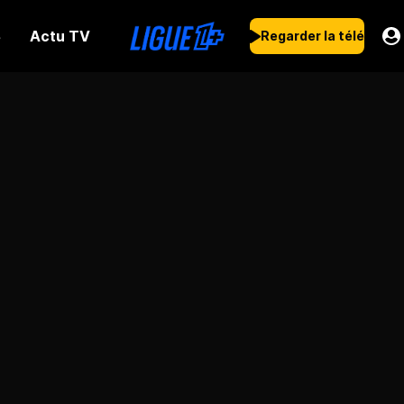
Actu TV
s
Regarder la télé