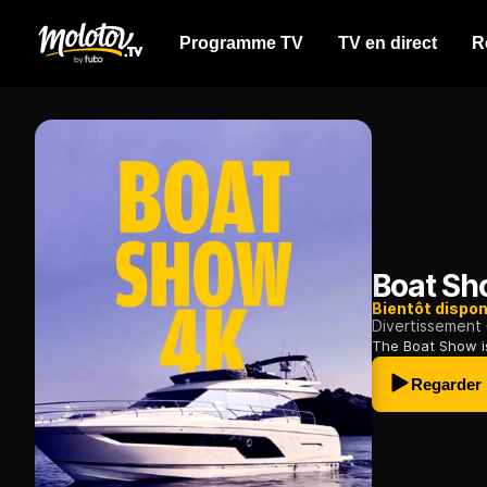
Programme TV
TV en direct
R
Boat Sh
Bientôt dispon
Divertissement
The Boat Show is
Regarder