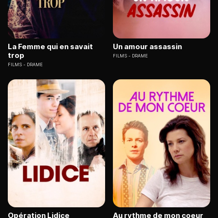
La Femme qui en savait
Un amour assassin
trop
FILMS
DRAME
FILMS
DRAME
Opération Lidice
Au rythme de mon coeur