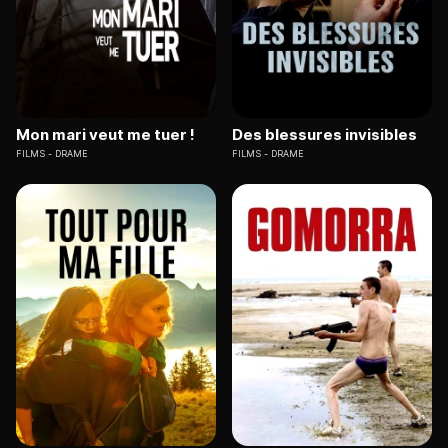
Mon mari veut me tuer !
Des blessures invisibles
FILMS
DRAME
FILMS
DRAME