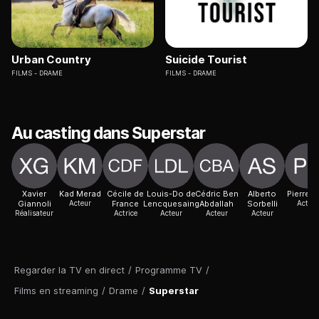
Urban Country
Suicide Tourist
FILMS
DRAME
FILMS
DRAME
Au casting dans Superstar
Xavier
Kad Merad
Cécile de
Louis-Do de
Cédric Ben
Alberto
Pierre D
Giannoli
Acteur
France
Lencquesaing
Abdallah
Sorbelli
Acteur
Réalisateur
Actrice
Acteur
Acteur
Acteur
Regarder la TV en direct
/
Programme TV
/
Films en streaming
/
Drame
/
Superstar