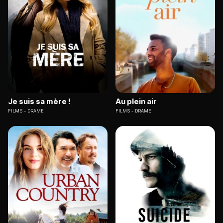
Je suis sa mère !
Au plein air
FILMS
DRAME
FILMS
DRAME