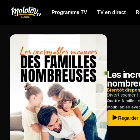
Programme TV
TV en direct
R
Les incr
nombre
Bientôt dispon
Divertissement
Quatre familles
inoubliables avec
Regarder