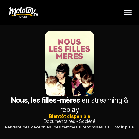
Nous, les filles-mères
en streaming &
replay
Bientôt disponible
Documentaires
Société
Pendant des décennies, des femmes furent mises au ban de la société pour avoir enfanté hors mariage : ces "filles-mères" ne sont devenues des "mères célibataires" qu'après Mai-68.
Voir plus