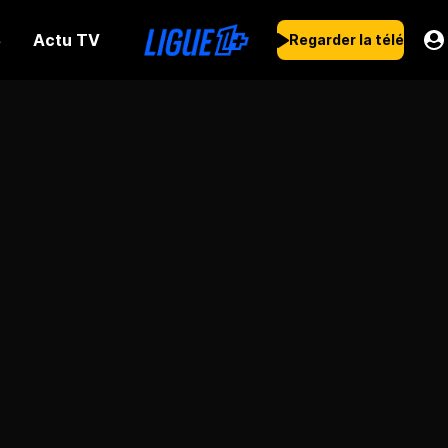
Actu TV
s
Regarder la télé