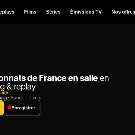
eplays
Films
Séries
Émissions TV
Nos offre
nnats de France en salle
en
g & replay
ible
ming
Sports - Divers
Enregistrer