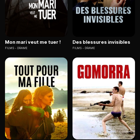
Mon mari veut me tuer !
Des blessures invisibles
FILMS
DRAME
FILMS
DRAME