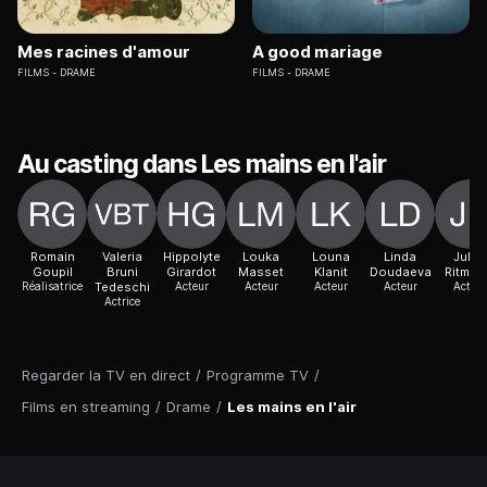
Mes racines d'amour
A good mariage
FILMS
DRAME
FILMS
DRAME
Au casting dans Les mains en l'air
Romain
Valeria
Hippolyte
Louka
Louna
Linda
Jules
Goupil
Bruni
Girardot
Masset
Klanit
Doudaeva
Ritman
Réalisatrice
Tedeschi
Acteur
Acteur
Acteur
Acteur
Acteur
Actrice
Regarder la TV en direct
/
Programme TV
/
Films en streaming
/
Drame
/
Les mains en l'air