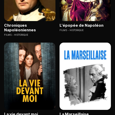
Chroniques
L'épopée de Napoléon
Napoléoniennes
FILMS
HISTORIQUE
FILMS
HISTORIQUE
La vie devant moi
La Marseillaise