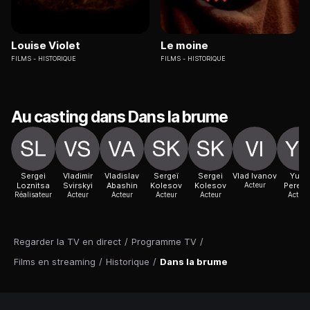
Louise Violet
Le moine
FILMS
HISTORIQUE
FILMS
HISTORIQUE
Au casting dans Dans la brume
Sergei
Vladimir
Vladislav
Sergeï
Sergei
Vlad Ivanov
Yulia
Loznitsa
Svirskyi
Abashin
Kolesov
Kolesov
Acteur
Peresi
Réalisateur
Acteur
Acteur
Acteur
Acteur
Actric
Regarder la TV en direct
/
Programme TV
/
Films en streaming
/
Historique
/
Dans la brume