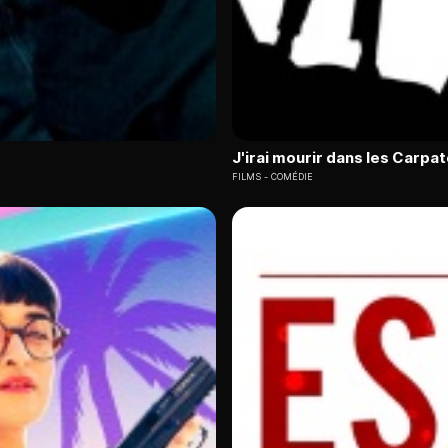
J'irai mourir dans les Carpa
FILMS
COMÉDIE