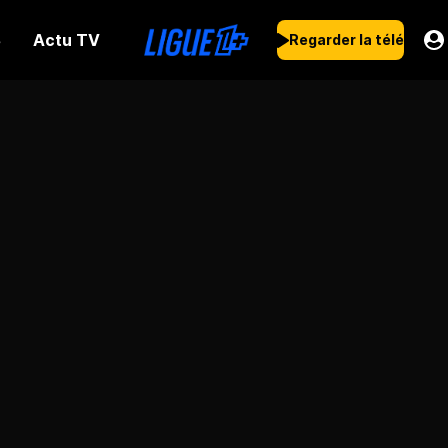
Actu TV
s
Regarder la télé