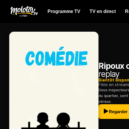
Programme TV
TV en direct
R
Ripoux 
replay
Bientôt dispon
Films en stream
Deux inspecteur
du quartier, son
véreux.
Regarder