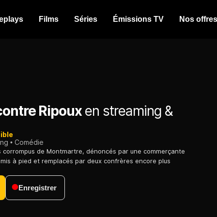
eplays
Films
Séries
Émissions TV
Nos offre
contre Ripoux
en streaming &
ible
ing
Comédie
s corrompus de Montmartre, dénoncés par une commerçante
t mis à pied et remplacés par deux confrères encore plus
Enregistrer