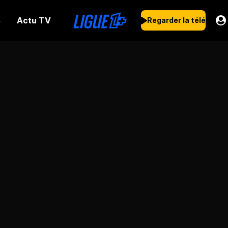
Actu TV
s
Regarder la télé