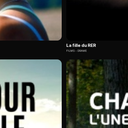
La fille du RER
FILMS
DRAME