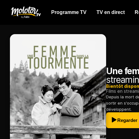
Programme TV
TV en direct
R
Une fem
streamin
Bientôt dispon
Films en stream
Depuis la mort d
sortir en s'occup
développent.
Regarder