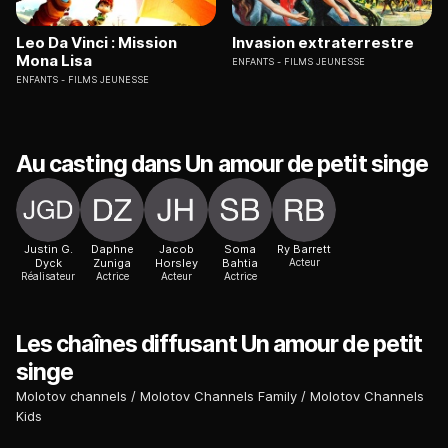
Leo Da Vinci : Mission
Invasion extraterrestre
Mona Lisa
ENFANTS
FILMS JEUNESSE
ENFANTS
FILMS JEUNESSE
Au casting dans Un amour de petit singe
Justin G.
Daphne
Jacob
Soma
Ry Barrett
Dyck
Zuniga
Horsley
Bahtia
Acteur
Réalisateur
Actrice
Acteur
Actrice
Les chaînes diffusant Un amour de petit
singe
Molotov channels
Molotov Channels Family
Molotov Channels
Kids