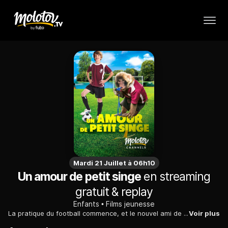
Mardi 21 Juillet à 06h10
Un amour de petit singe
en streaming
gratuit & replay
Enfants
Films jeunesse
La pratique du football commence, et le nouvel ami de Chris l'invite à libérer les animaux maltraités de la foire locale. Chris doit trouver un moyen de cacher Momo, un adorable petit singe, à Malick qui maltraite les animaux dans son spectacle...
Voir plus