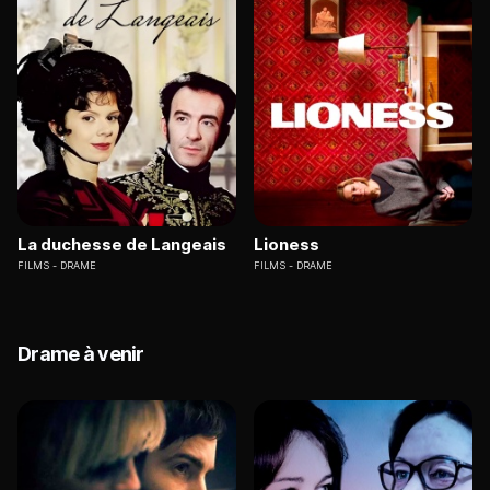
La duchesse de Langeais
Lioness
FILMS
DRAME
FILMS
DRAME
Drame à venir