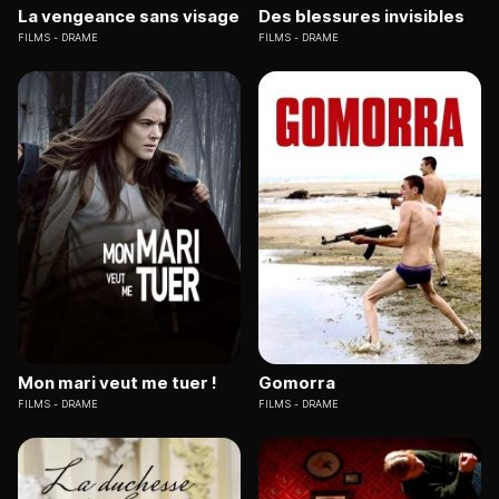
La vengeance sans visage
Des blessures invisibles
FILMS
DRAME
FILMS
DRAME
Mon mari veut me tuer !
Gomorra
FILMS
DRAME
FILMS
DRAME