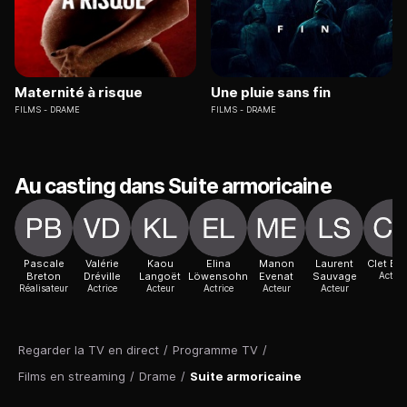
Maternité à risque
Une pluie sans fin
FILMS
DRAME
FILMS
DRAME
Au casting dans Suite armoricaine
Pascale
Valérie
Kaou
Elina
Manon
Laurent
Clet Be
Breton
Dréville
Langoët
Löwensohn
Evenat
Sauvage
Acteur
Réalisateur
Actrice
Acteur
Actrice
Acteur
Acteur
Regarder la TV en direct
/
Programme TV
/
Films en streaming
/
Drame
/
Suite armoricaine