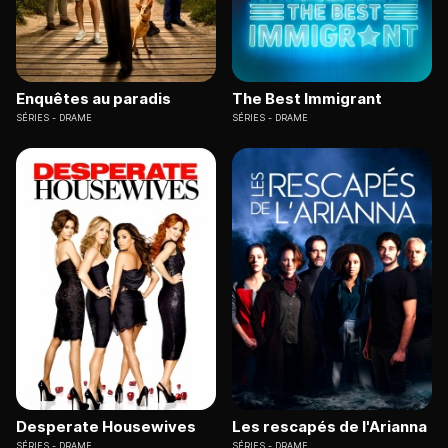
Enquêtes au paradis
The Best Immigrant
SÉRIES
DRAME
SÉRIES
DRAME
Desperate Housewives
Les rescapés de l'Arianna
SÉRIES
DRAME
SÉRIES
DRAME