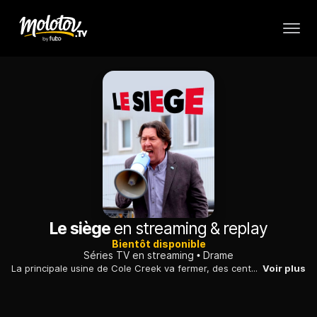
Le siège
en streaming & replay
Bientôt disponible
Séries TV en streaming
Drame
La principale usine de Cole Creek va fermer, des centaines d'emplois sont menacés. La ville risque même de disparaître économiquement. Les syndiqués, menés par le modéré Mario Cormier, organisent une manifestation pacifique et teintée de pessimisme.
Voir plus