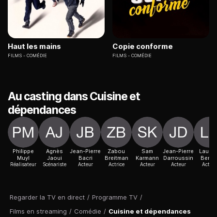
Haut les mains
Copie conforme
FILMS
COMÉDIE
FILMS
COMÉDIE
Au casting dans Cuisine et
dépendances
Philippe
Agnès
Jean-Pierre
Zabou
Sam
Jean-Pierre
Lauren
Muyl
Jaoui
Bacri
Breitman
Karmann
Darroussin
Benoî
Réalisateur
Scénariste
Acteur
Actrice
Acteur
Acteur
Acteur
Regarder la TV en direct
/
Programme TV
/
Films en streaming
/
Comédie
/
Cuisine et dépendances