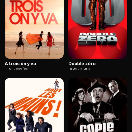
A trois on y va
Double zéro
FILMS
COMÉDIE
FILMS
COMÉDIE