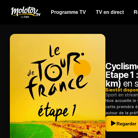
Programme TV
TV en direct
R
Cyclism
Etape 1 
km)
en s
Bientôt dispon
Sport en strea
Nice accueille l
cette première é
autour de la pré
Regarder