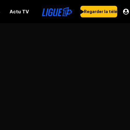
Actu TV
s
Regarder la télé