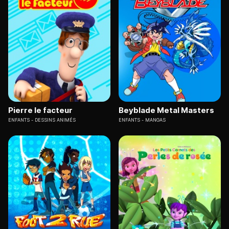
Pierre le facteur
Beyblade Metal Masters
ENFANTS
DESSINS ANIMÉS
ENFANTS
MANGAS