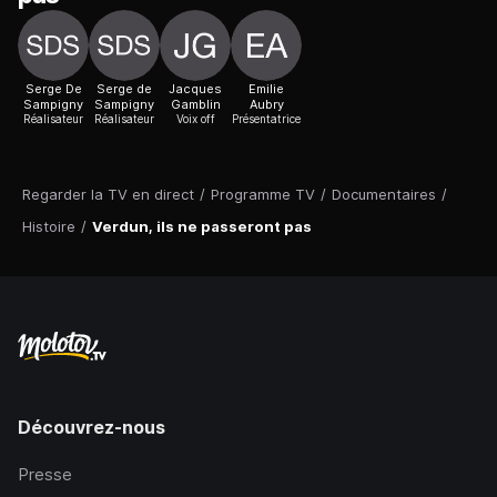
Serge De
Serge de
Jacques
Emilie
Sampigny
Sampigny
Gamblin
Aubry
Réalisateur
Réalisateur
Voix off
Présentatrice
Regarder la TV en direct
/
Programme TV
/
Documentaires
/
Histoire
/
Verdun, ils ne passeront pas
Découvrez-nous
Presse