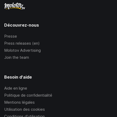
Découvrez-nous
Presse
Press releases (en)
Molotov Advertising
Join the team
Besoin d'aide
Aide en ligne
Politique de confidentialité
Mentions légales
Utilisation des cookies
Conditions d’utilisation