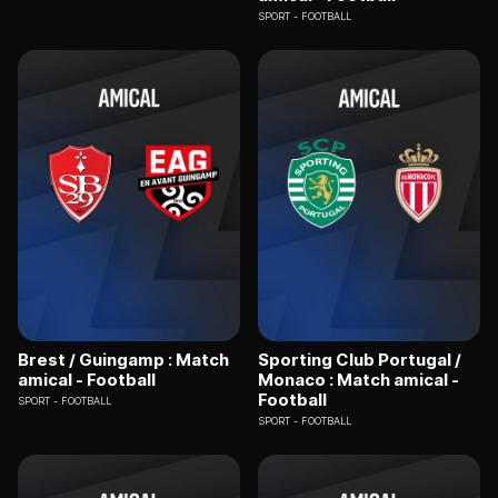
SPORT
FOOTBALL
Brest / Guingamp : Match
Sporting Club Portugal /
amical - Football
Monaco : Match amical -
Football
SPORT
FOOTBALL
SPORT
FOOTBALL