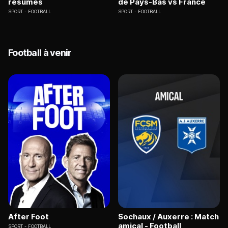
résumés
de Pays-Bas vs France
SPORT
FOOTBALL
SPORT
FOOTBALL
Football à venir
After Foot
Sochaux / Auxerre : Match
amical - Football
SPORT
FOOTBALL