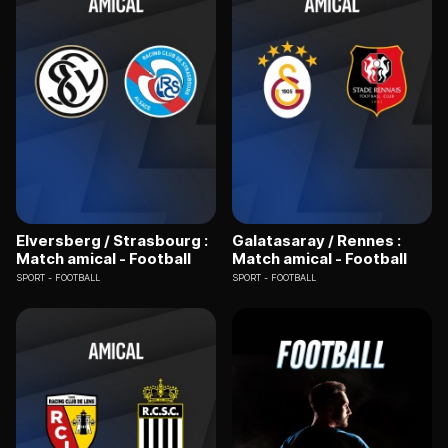
Elversberg / Strasbourg :
Galatasaray / Rennes :
Match amical - Football
Match amical - Football
SPORT
FOOTBALL
SPORT
FOOTBALL