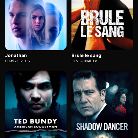
Jonathan
Brûle le sang
FILMS
THRILLER
FILMS
THRILLER