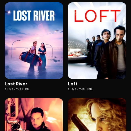
Lost River
Loft
FILMS
THRILLER
FILMS
THRILLER