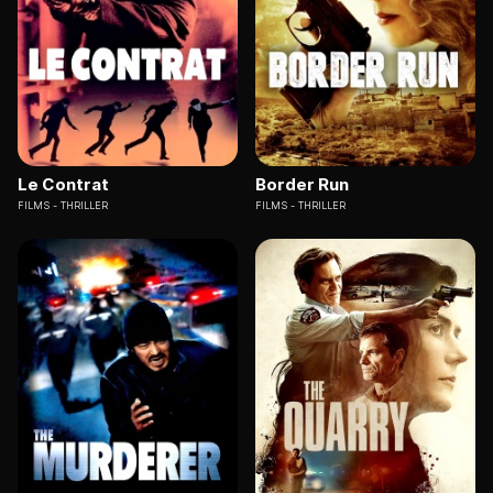
Le Contrat
Border Run
FILMS
THRILLER
FILMS
THRILLER