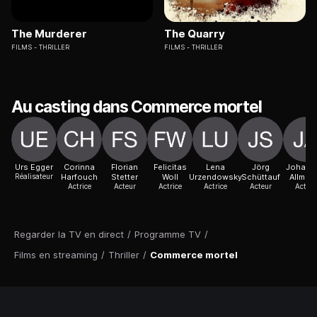
The Murderer
The Quarry
FILMS
THRILLER
FILMS
THRILLER
Au casting dans Commerce mortel
Urs Egger
Corinna
Florian
Felicitas
Lena
Jörg
Johann
Réalisateur
Harfouch
Stetter
Woll
Urzendowsky
Schüttauf
Allmay
Actrice
Acteur
Actrice
Actrice
Acteur
Acteur
Regarder la TV en direct
/
Programme TV
/
Films en streaming
/
Thriller
/
Commerce mortel