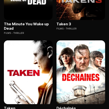
The Minute You Wake up
Taken 3
Dead
FILMS
THRILLER
FILMS
THRILLER
Taken
Déchaînés