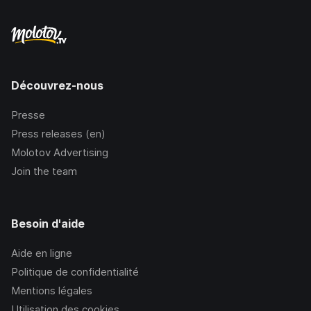
Découvrez-nous
Presse
Press releases (en)
Molotov Advertising
Join the team
Besoin d'aide
Aide en ligne
Politique de confidentialité
Mentions légales
Utilisation des cookies