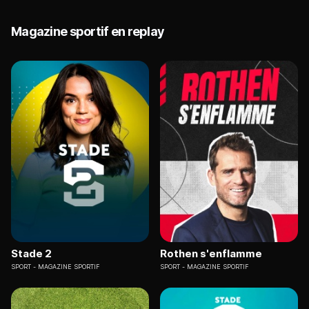
Magazine sportif en replay
Stade 2
Rothen s'enflamme
SPORT
MAGAZINE SPORTIF
SPORT
MAGAZINE SPORTIF