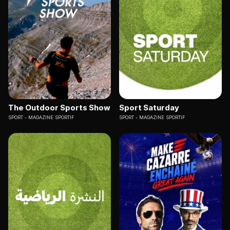
The Outdoor Sports Show
Sport Saturday
SPORT
MAGAZINE SPORTIF
SPORT
MAGAZINE SPORTIF