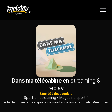
Dans ma télécabine
en streaming &
replay
Bientôt disponible
Sport en streaming
Magazine sportif
A la découverte des sports de montagne insolite, praticables en été ou en hiver.
Voir plus