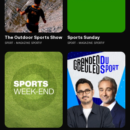
The Outdoor Sports Show
Sports Sunday
SPORT
MAGAZINE SPORTIF
SPORT
MAGAZINE SPORTIF