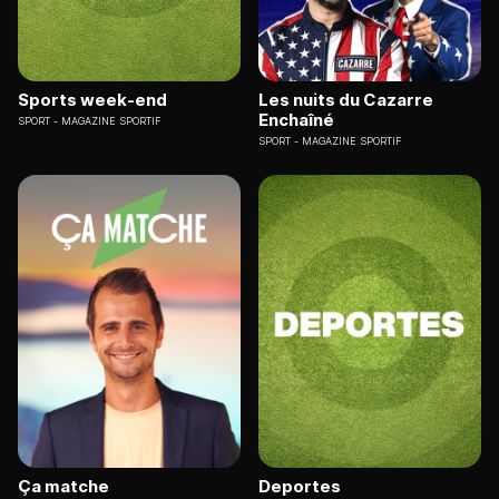
Sports week-end
Les nuits du Cazarre
Enchaîné
SPORT
MAGAZINE SPORTIF
SPORT
MAGAZINE SPORTIF
Ça matche
Deportes