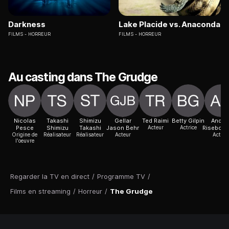
Darkness
Lake Placide vs. Anaconda
FILMS
HORREUR
FILMS
HORREUR
Au casting dans The Grudge
Nicolas
Takashi
Shimizu
Gellar
Ted Raimi
Betty Gilpin
Andre
Pesce
Shimizu
Takashi
Jason Behr
Acteur
Actrice
Risebor
Origine de
Réalisateur
Réalisateur
Acteur
Actric
l'oeuvre
Regarder la TV en direct
/
Programme TV
/
Films en streaming
/
Horreur
/
The Grudge