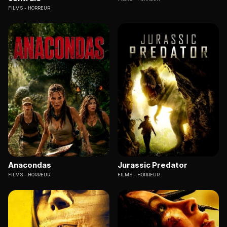
FILMS
HORREUR
Anacondas
Jurassic Predator
FILMS
HORREUR
FILMS
HORREUR