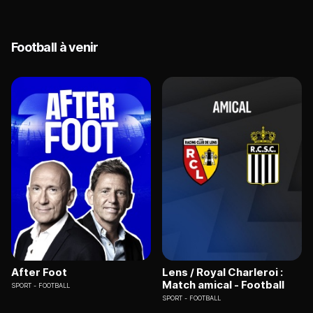
Football à venir
After Foot
Lens / Royal Charleroi :
Match amical - Football
SPORT
FOOTBALL
SPORT
FOOTBALL