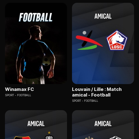
Winamax FC
Louvain / Lille : Match
amical - Football
SPORT
FOOTBALL
SPORT
FOOTBALL