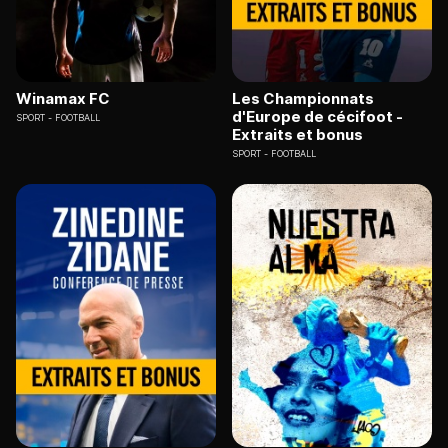
Winamax FC
Les Championnats
d'Europe de cécifoot -
SPORT
FOOTBALL
Extraits et bonus
SPORT
FOOTBALL