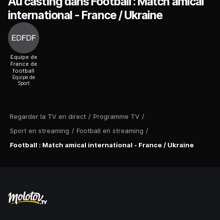
Au casting dans Football : Match amical
international - France / Ukraine
Equipe de
France de
football
Equipe de
Sport
Regarder la TV en direct
/
Programme TV
/
Sport en streaming
/
Football en streaming
/
Football : Match amical international - France / Ukraine