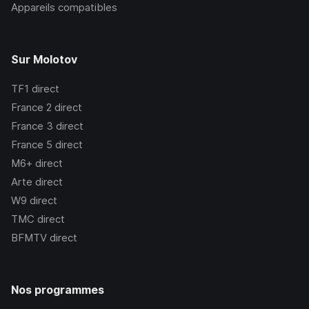
Appareils compatibles
Sur Molotov
TF1
direct
France 2
direct
France 3
direct
France 5
direct
M6+
direct
Arte
direct
W9
direct
TMC
direct
BFMTV
direct
Nos programmes