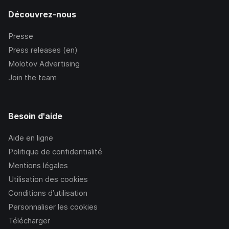
Découvrez-nous
Presse
Press releases (en)
Molotov Advertising
Join the team
Besoin d'aide
Aide en ligne
Politique de confidentialité
Mentions légales
Utilisation des cookies
Conditions d’utilisation
Personnaliser les cookies
Télécharger