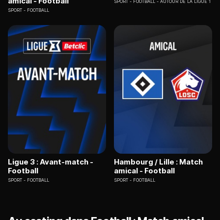
amical - Football
SPORT
FOOTBALL - AUTOUR DE LA LIGUE 1
SPORT
FOOTBALL
Ligue 3 : Avant-match -
Hambourg / Lille : Match
Football
amical - Football
SPORT
FOOTBALL
SPORT
FOOTBALL