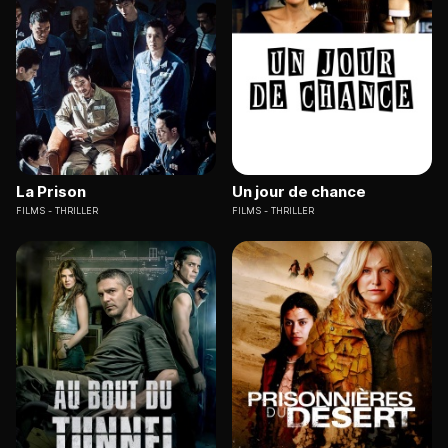
La Prison
Un jour de chance
FILMS
THRILLER
FILMS
THRILLER