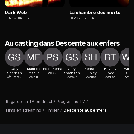
Dark Web
La chambre des morts
FILMS
THRILLER
FILMS
THRILLER
Au casting dans Descente aux enfers
Gary
Maurice
Pepe Serna
Gary
Season
Beverly
Wing
Sherman
Emanuel
Acteur
Swanson
Hubley
Todd
Hause
Réalisateur
Acteur
Acteur
Actrice
Actrice
Acteur
Regarder la TV en direct
/
Programme TV
/
Films en streaming
/
Thriller
/
Descente aux enfers