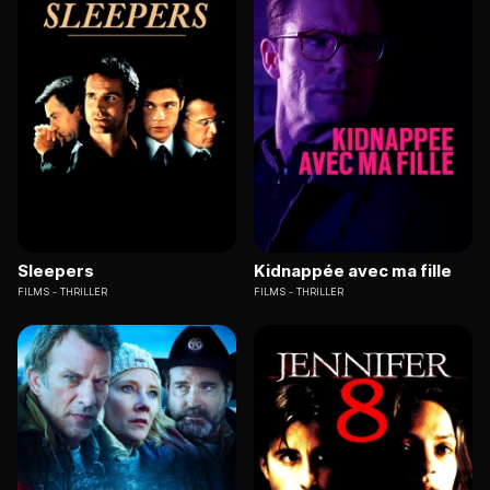
Sleepers
Kidnappée avec ma fille
FILMS
THRILLER
FILMS
THRILLER