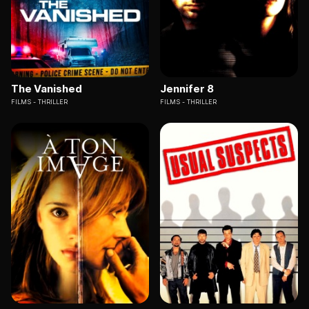
The Vanished
Jennifer 8
FILMS
THRILLER
FILMS
THRILLER