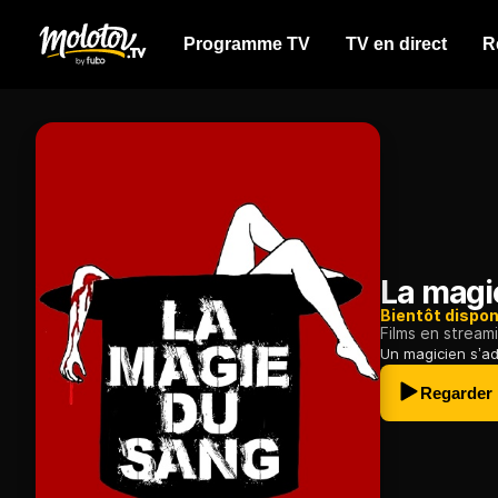
Programme TV
TV en direct
R
La magi
Bientôt dispon
Films en stream
Un magicien s’ad
Regarder