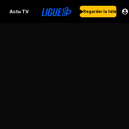
Actu TV
s
Regarder la télé