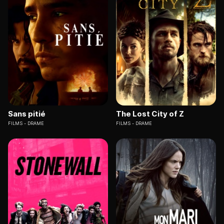
Sans pitié
The Lost City of Z
FILMS
DRAME
FILMS
DRAME