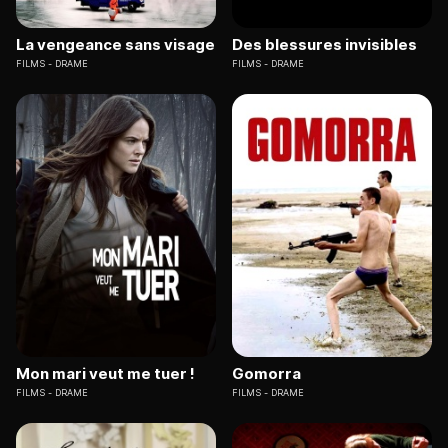
La vengeance sans visage
Des blessures invisibles
FILMS
DRAME
FILMS
DRAME
Mon mari veut me tuer !
Gomorra
FILMS
DRAME
FILMS
DRAME