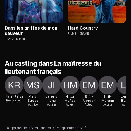
Dans les griffes de mon
Hard Country
sauveur
FILMS
DRAME
FILMS
DRAME
Au casting dans La maîtresse du
lieutenant français
Karel Reisz
Meryl
Jeremy
Hilton
Emily
Emily
Lynse
Réalisateur
Streep
Irons
McRae
Morgan
Morgan
Baxte
Actrice
Acteur
Acteur
Acteur
Acteur
Acteur
Regarder la TV en direct
/
Programme TV
/