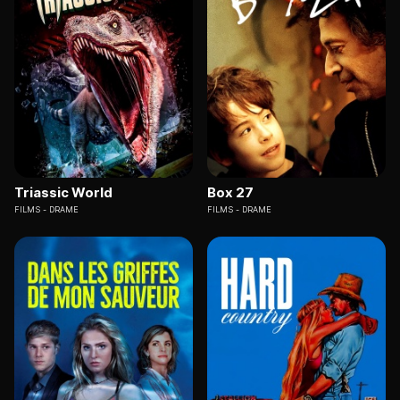
Triassic World
Box 27
FILMS
DRAME
FILMS
DRAME