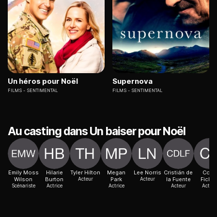
Un héros pour Noël
Supernova
FILMS
SENTIMENTAL
FILMS
SENTIMENTAL
Au casting dans Un baiser pour Noël
Emily Moss
Hilarie
Tyler Hilton
Megan
Lee Norris
Cristián de
Colin
Wilson
Burton
Acteur
Park
Acteur
la Fuente
Ficke
Scénariste
Actrice
Actrice
Acteur
Acteur