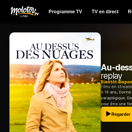
Programme TV
TV en direct
R
Au-dess
replay
Bientôt dispon
Films en stream
A 16 ans, Dorine
paraplégique. Dep
pour être une f
Regarder