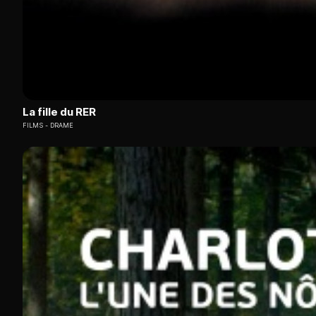
La fille du RER
FILMS
DRAME