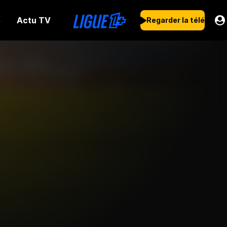
Actu TV
s
Regarder la télé