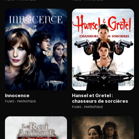
Innocence
Hansel et Gretel :
chasseurs de sorcières
FILMS
FANTASTIQUE
FILMS
FANTASTIQUE