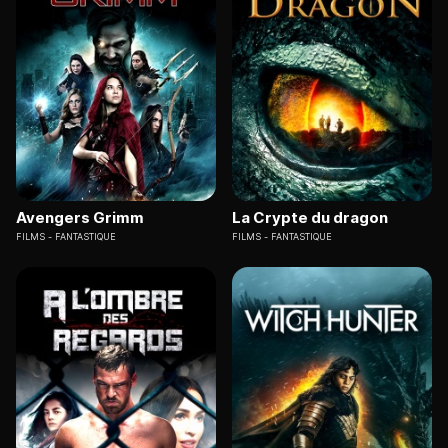
Avengers Grimm
La Crypte du dragon
FILMS
FANTASTIQUE
FILMS
FANTASTIQUE