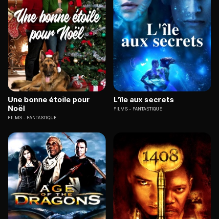
Une bonne étoile pour
L'île aux secrets
Noël
FILMS
FANTASTIQUE
FILMS
FANTASTIQUE