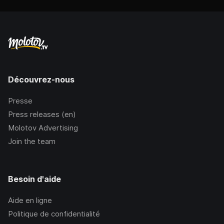
Découvrez-nous
Presse
Press releases (en)
Molotov Advertising
Join the team
Besoin d'aide
Aide en ligne
Politique de confidentialité