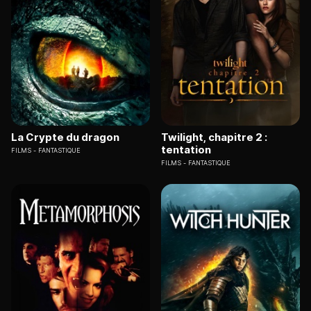
La Crypte du dragon
Twilight, chapitre 2 :
tentation
FILMS
FANTASTIQUE
FILMS
FANTASTIQUE