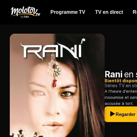
Programme TV
TV en direct
R
Rani
en 
Bientôt dispon
Séries TV en s
A l'heure d'ente
insoumise et sen
accusée à tort.
Regarder