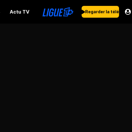
Actu TV
s
Regarder la télé