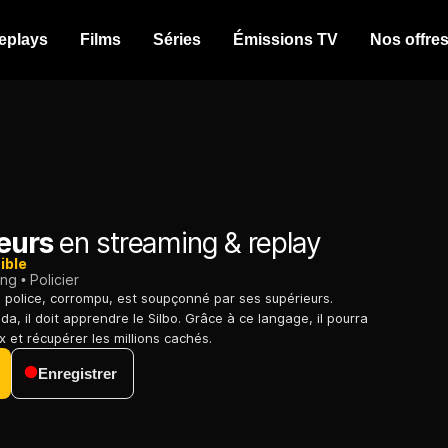
eplays
Films
Séries
Émissions TV
Nos offre
leurs
en streaming & replay
ible
ing
Policier
 police, corrompu, est soupçonné par ses supérieurs.
a, il doit apprendre le Silbo. Grâce à ce langage, il pourra
x et récupérer les millions cachés.
Enregistrer