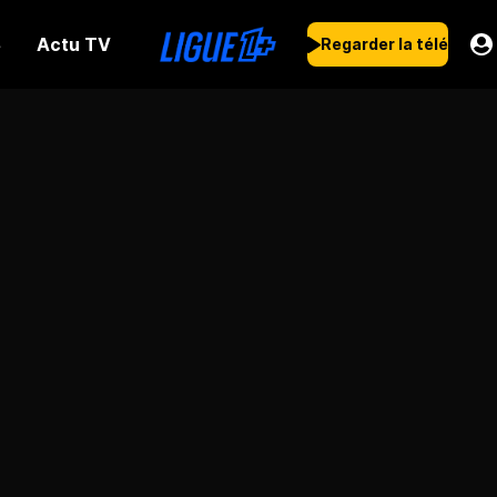
Actu TV
s
Regarder la télé