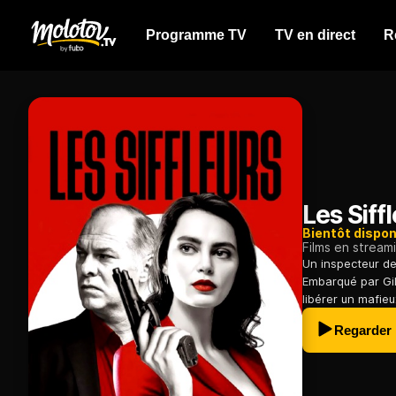
Programme TV
TV en direct
R
Les Siff
Bientôt dispon
Films en stream
Un inspecteur de
Embarqué par Gild
libérer un mafieu
Regarder