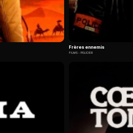
Frères ennemis
FILMS
POLICIER